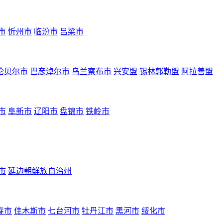
市
忻州市
临汾市
吕梁市
伦贝尔市
巴彦淖尔市
乌兰察布市
兴安盟
锡林郭勒盟
阿拉善盟
市
阜新市
辽阳市
盘锦市
铁岭市
市
延边朝鲜族自治州
春市
佳木斯市
七台河市
牡丹江市
黑河市
绥化市