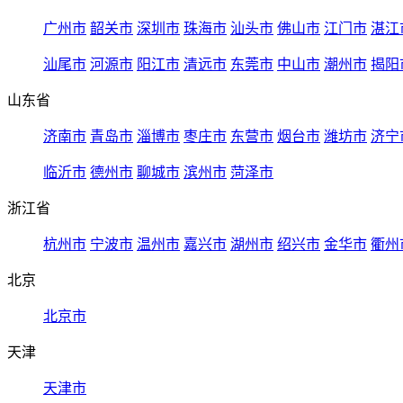
广州市
韶关市
深圳市
珠海市
汕头市
佛山市
江门市
湛江
汕尾市
河源市
阳江市
清远市
东莞市
中山市
潮州市
揭阳
山东省
济南市
青岛市
淄博市
枣庄市
东营市
烟台市
潍坊市
济宁
临沂市
德州市
聊城市
滨州市
菏泽市
浙江省
杭州市
宁波市
温州市
嘉兴市
湖州市
绍兴市
金华市
衢州
北京
北京市
天津
天津市