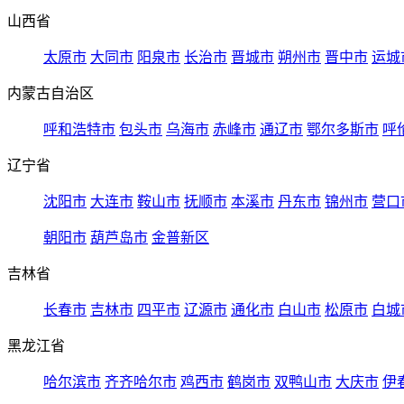
山西省
太原市
大同市
阳泉市
长治市
晋城市
朔州市
晋中市
运城
内蒙古自治区
呼和浩特市
包头市
乌海市
赤峰市
通辽市
鄂尔多斯市
呼
辽宁省
沈阳市
大连市
鞍山市
抚顺市
本溪市
丹东市
锦州市
营口
朝阳市
葫芦岛市
金普新区
吉林省
长春市
吉林市
四平市
辽源市
通化市
白山市
松原市
白城
黑龙江省
哈尔滨市
齐齐哈尔市
鸡西市
鹤岗市
双鸭山市
大庆市
伊