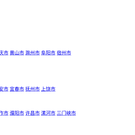
庆市
黄山市
滁州市
阜阳市
宿州市
安市
宜春市
抚州市
上饶市
作市
濮阳市
许昌市
漯河市
三门峡市