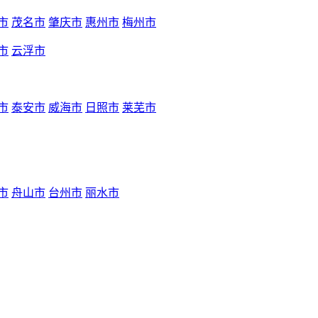
市
茂名市
肇庆市
惠州市
梅州市
市
云浮市
市
泰安市
威海市
日照市
莱芜市
市
舟山市
台州市
丽水市