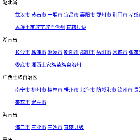
湖北省
武汉市
黄石市
十堰市
宜昌市
襄阳市
鄂州市
荆门市
孝感
恩施土家族苗族自治州
直辖县级
湖南省
长沙市
株洲市
湘潭市
衡阳市
邵阳市
岳阳市
常德市
张家
娄底市
湘西土家族苗族自治州
广西壮族自治区
南宁市
柳州市
桂林市
梧州市
北海市
防城港市
钦州市
贵
来宾市
崇左市
海南省
海口市
三亚市
三沙市
直辖县级
重庆