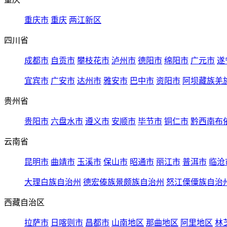
重庆市
重庆
两江新区
四川省
成都市
自贡市
攀枝花市
泸州市
德阳市
绵阳市
广元市
遂
宜宾市
广安市
达州市
雅安市
巴中市
资阳市
阿坝藏族羌
贵州省
贵阳市
六盘水市
遵义市
安顺市
毕节市
铜仁市
黔西南布
云南省
昆明市
曲靖市
玉溪市
保山市
昭通市
丽江市
普洱市
临沧
大理白族自治州
德宏傣族景颇族自治州
怒江傈僳族自治
西藏自治区
拉萨市
日喀则市
昌都市
山南地区
那曲地区
阿里地区
林