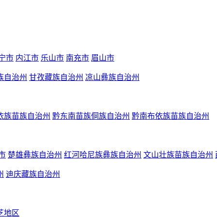
宁市
内江市
乐山市
南充市
眉山市
族自治州
甘孜藏族自治州
凉山彝族自治州
依族苗族自治州
黔东南苗族侗族自治州
黔南布依族苗族自治州
市
楚雄彝族自治州
红河哈尼族彝族自治州
文山壮族苗族自治州
州
迪庆藏族自治州
芝地区