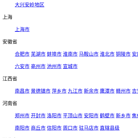
大兴安岭地区
上海
上海市
安徽省
合肥市
芜湖市
蚌埠市
淮南市
马鞍山市
淮北市
铜陵市
安
六安市
亳州市
池州市
宣城市
江西省
南昌市
景德镇市
萍乡市
九江市
新余市
鹰潭市
赣州市
吉
河南省
郑州市
开封市
洛阳市
平顶山市
安阳市
鹤壁市
新乡市
焦
南阳市
商丘市
信阳市
周口市
驻马店市
直辖县级