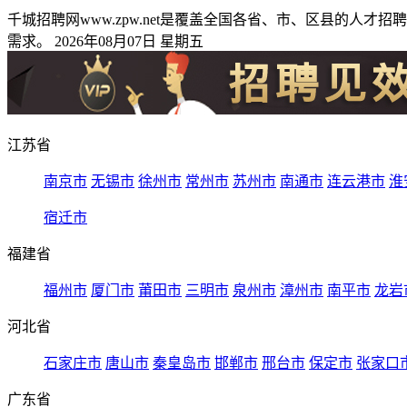
千城招聘网www.zpw.net是覆盖全国各省、市、区县的
需求。 2026年08月07日 星期五
江苏省
南京市
无锡市
徐州市
常州市
苏州市
南通市
连云港市
淮
宿迁市
福建省
福州市
厦门市
莆田市
三明市
泉州市
漳州市
南平市
龙岩
河北省
石家庄市
唐山市
秦皇岛市
邯郸市
邢台市
保定市
张家口
广东省