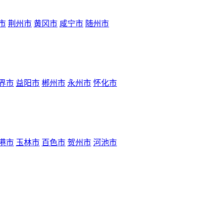
市
荆州市
黄冈市
咸宁市
随州市
界市
益阳市
郴州市
永州市
怀化市
港市
玉林市
百色市
贺州市
河池市