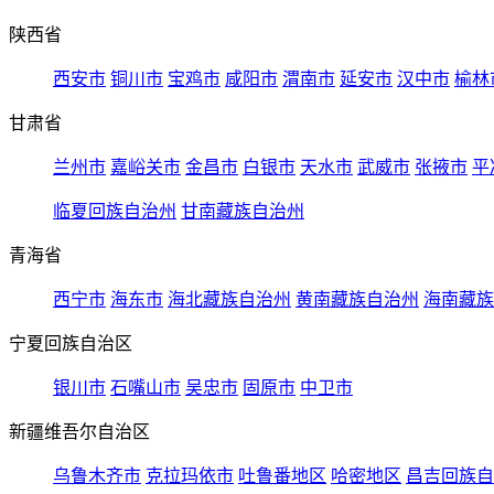
陕西省
西安市
铜川市
宝鸡市
咸阳市
渭南市
延安市
汉中市
榆林
甘肃省
兰州市
嘉峪关市
金昌市
白银市
天水市
武威市
张掖市
平
临夏回族自治州
甘南藏族自治州
青海省
西宁市
海东市
海北藏族自治州
黄南藏族自治州
海南藏族
宁夏回族自治区
银川市
石嘴山市
吴忠市
固原市
中卫市
新疆维吾尔自治区
乌鲁木齐市
克拉玛依市
吐鲁番地区
哈密地区
昌吉回族自