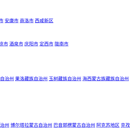
市
安康市
商洛市
西咸新区
凉市
酒泉市
庆阳市
定西市
陇南市
自治州
果洛藏族自治州
玉树藏族自治州
海西蒙古族藏族自治州
治州
博尔塔拉蒙古自治州
巴音郭楞蒙古自治州
阿克苏地区
克孜