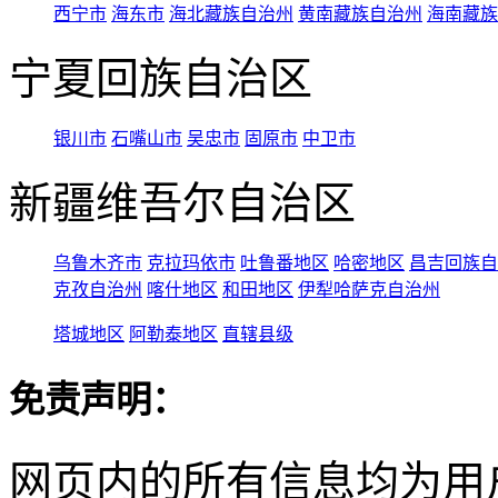
西宁市
海东市
海北藏族自治州
黄南藏族自治州
海南藏族
宁夏回族自治区
银川市
石嘴山市
吴忠市
固原市
中卫市
新疆维吾尔自治区
乌鲁木齐市
克拉玛依市
吐鲁番地区
哈密地区
昌吉回族自
克孜自治州
喀什地区
和田地区
伊犁哈萨克自治州
塔城地区
阿勒泰地区
直辖县级
免责声明：
网页内的所有信息均为用