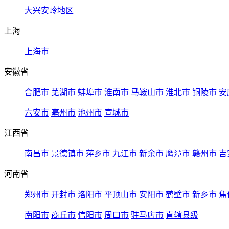
大兴安岭地区
上海
上海市
安徽省
合肥市
芜湖市
蚌埠市
淮南市
马鞍山市
淮北市
铜陵市
安
六安市
亳州市
池州市
宣城市
江西省
南昌市
景德镇市
萍乡市
九江市
新余市
鹰潭市
赣州市
吉
河南省
郑州市
开封市
洛阳市
平顶山市
安阳市
鹤壁市
新乡市
焦
南阳市
商丘市
信阳市
周口市
驻马店市
直辖县级