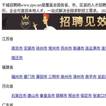
千城招聘网www.zpw.net是覆盖全国各省、市、区县的人
历，企业可直招本地人才，一站式解决全国求职招工需求。 2026
江苏省
南京市
无锡市
徐州市
常州市
苏州市
南通市
连云港市
淮
宿迁市
福建省
福州市
厦门市
莆田市
三明市
泉州市
漳州市
南平市
龙岩
河北省
石家庄市
唐山市
秦皇岛市
邯郸市
邢台市
保定市
张家口
广东省