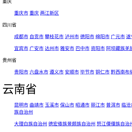
重庆
重庆市
重庆
两江新区
四川省
成都市
自贡市
攀枝花市
泸州市
德阳市
绵阳市
广元市
遂
宜宾市
广安市
达州市
雅安市
巴中市
资阳市
阿坝藏族羌
贵州省
贵阳市
六盘水市
遵义市
安顺市
毕节市
铜仁市
黔西南布
云南省
昆明市
曲靖市
玉溪市
保山市
昭通市
丽江市
普洱市
临沧
族自治州
大理白族自治州
德宏傣族景颇族自治州
怒江傈僳族自治