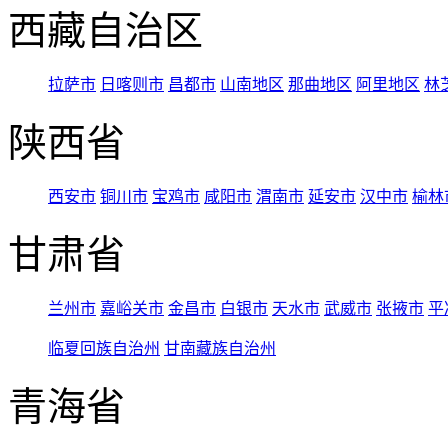
西藏自治区
拉萨市
日喀则市
昌都市
山南地区
那曲地区
阿里地区
林
陕西省
西安市
铜川市
宝鸡市
咸阳市
渭南市
延安市
汉中市
榆林
甘肃省
兰州市
嘉峪关市
金昌市
白银市
天水市
武威市
张掖市
平
临夏回族自治州
甘南藏族自治州
青海省