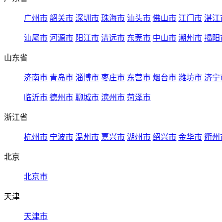
广州市
韶关市
深圳市
珠海市
汕头市
佛山市
江门市
湛江
汕尾市
河源市
阳江市
清远市
东莞市
中山市
潮州市
揭阳
山东省
济南市
青岛市
淄博市
枣庄市
东营市
烟台市
潍坊市
济宁
临沂市
德州市
聊城市
滨州市
菏泽市
浙江省
杭州市
宁波市
温州市
嘉兴市
湖州市
绍兴市
金华市
衢州
北京
北京市
天津
天津市