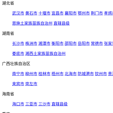
湖北省
武汉市
黄石市
十堰市
宜昌市
襄阳市
鄂州市
荆门市
孝感
恩施土家族苗族自治州
直辖县级
湖南省
长沙市
株洲市
湘潭市
衡阳市
邵阳市
岳阳市
常德市
张家
娄底市
湘西土家族苗族自治州
广西壮族自治区
南宁市
柳州市
桂林市
梧州市
北海市
防城港市
钦州市
贵
来宾市
崇左市
海南省
海口市
三亚市
三沙市
直辖县级