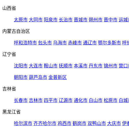
山西省
太原市
大同市
阳泉市
长治市
晋城市
朔州市
晋中市
运城
内蒙古自治区
呼和浩特市
包头市
乌海市
赤峰市
通辽市
鄂尔多斯市
呼
辽宁省
沈阳市
大连市
鞍山市
抚顺市
本溪市
丹东市
锦州市
营口
朝阳市
葫芦岛市
金普新区
吉林省
长春市
吉林市
四平市
辽源市
通化市
白山市
松原市
白城
黑龙江省
哈尔滨市
齐齐哈尔市
鸡西市
鹤岗市
双鸭山市
大庆市
伊